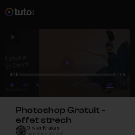
Play
Play
00:00
01:09
mute video
Subtitles
Full
Play
Forward
Forward
Photoshop Gratuit -
effet strech
Olivier Krakus
Formateur certifié