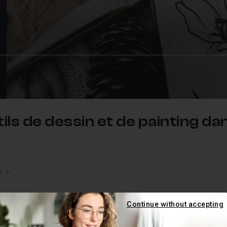
tils de dessin et de painting 
e