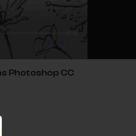
01:25
mute video
Subtitles
Fullscreen
dans Photoshop CC