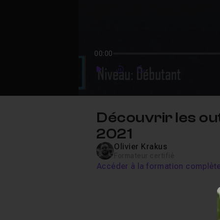
00:00
Play
Forward
Forward
Découvrir les ou
2021
Olivier Krakus
Formateur certifié
Accéder à la formation complèt