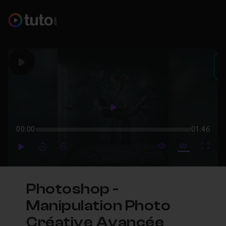
Play
Play
00:00
01:46
mute video
Subtitles
Full
Play
Forward
Forward
Photoshop -
Manipulation Photo
Créative Avancée