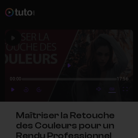
Play
Play
00:00
17:56
mute video
Subtitles
Full
Play
Forward
Forward
Maîtriser la Retouche
des Couleurs pour un
Rendu Professionnel