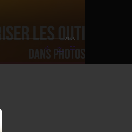
04:06
mute video
Subtitles
Fullscreen