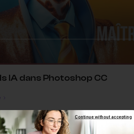
tils IA dans Photoshop CC
e