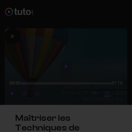
Play
Play
00:00
01:16
mute video
Subtitles
Full
Play
Forward
Forward
Maîtriser les
Techniques de