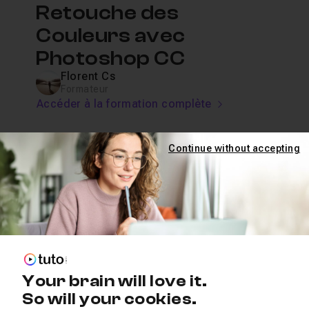
Retouche des
Couleurs avec
Photoshop CC
Florent Cs
Formateur
Accéder à la formation complète