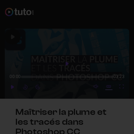
Play
Play
00:00
03:23
mute video
Subtitles
Full
Play
Forward
Forward
Maîtriser la plume et
les tracés dans
Photoshop CC