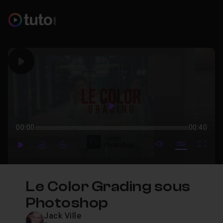
Play
Play
00:00
00:40
mute video
Subtitles
Full
Play
Forward
Forward
Le Color Grading sous
Photoshop
Jack Ville