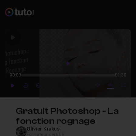
Play
Play
00:00
01:30
mute video
Subtitles
Full
Play
Forward
Forward
Gratuit Photoshop - La
fonction rognage
Olivier Krakus
Formateur certifié