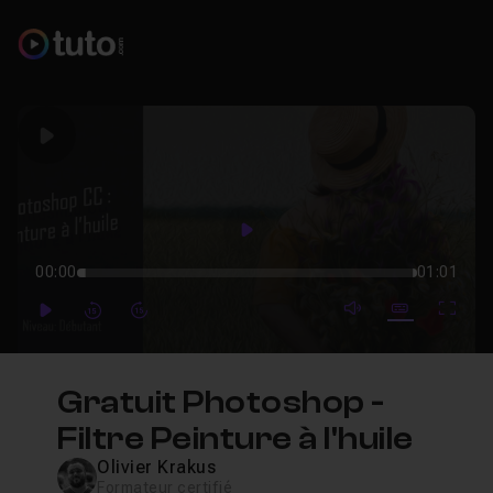
Play
Play
00:00
01:01
mute video
Subtitles
Full
Play
Forward
Forward
Gratuit Photoshop -
Filtre Peinture à l'huile
Olivier Krakus
Formateur certifié