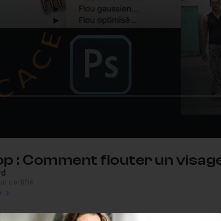
p : Comment flouter un visag
yd
r certifié
e