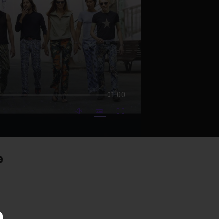
01:00
mute video
Subtitles
Fullscreen
e