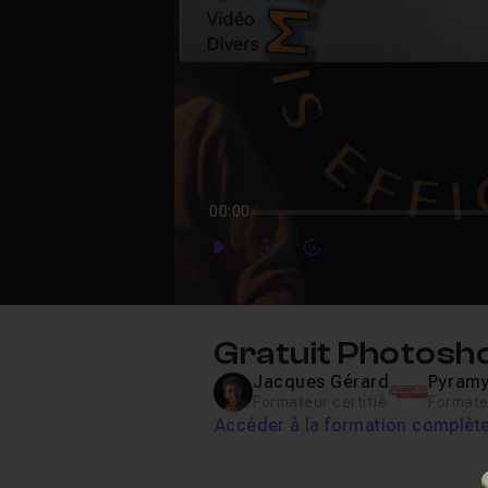
00:00
Play
Forward
Forward
Gratuit Photosho
Jacques Gérard
Pyram
Formateur certifié
Formateu
Accéder à la formation complèt