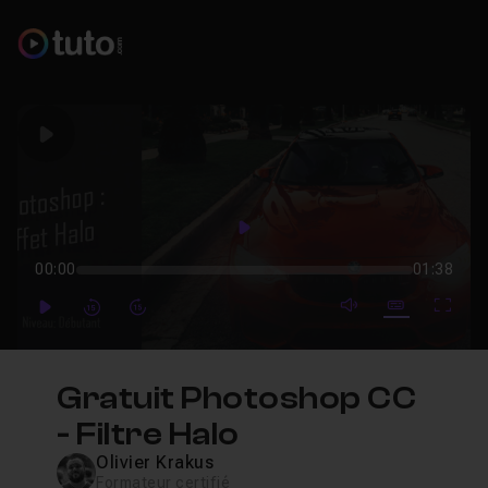
Play
Play
00:00
01:38
mute video
Subtitles
Full
Play
Forward
Forward
Gratuit Photoshop CC
- Filtre Halo
Olivier Krakus
Formateur certifié