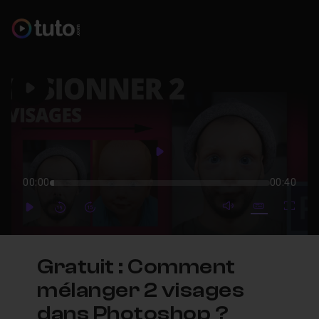
Play
Play
00:00
00:40
mute video
Subtitles
Full
Play
Forward
Forward
Gratuit : Comment
mélanger 2 visages
dans Photoshop ?