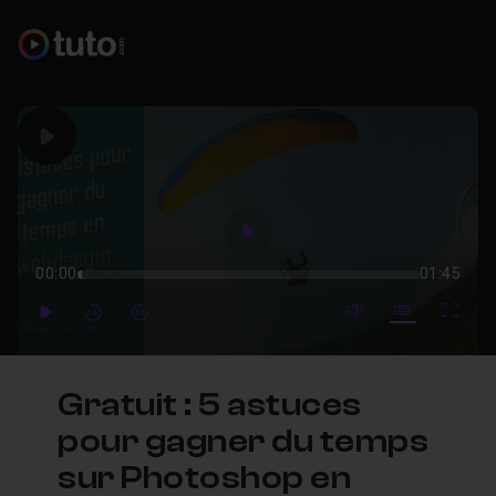
Play
Play
00:00
01:45
mute video
Subtitles
Full
Play
Forward
Forward
Gratuit : 5 astuces
pour gagner du temps
sur Photoshop en