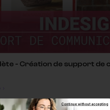
ète - Création de support de
e