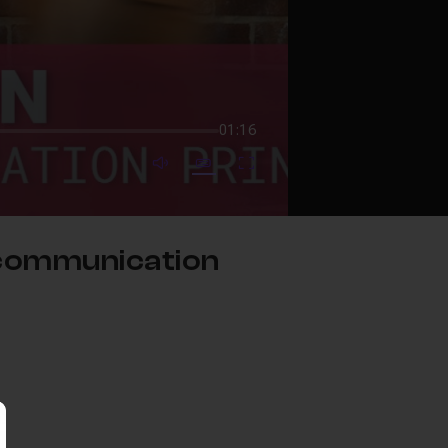
01:16
mute video
Subtitles
Fullscreen
 communication