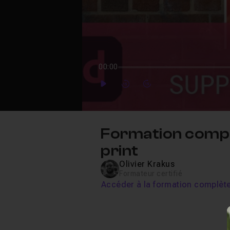
00:00
Play
Forward
Forward
Formation compl
print
Olivier Krakus
Formateur certifié
Accéder à la formation complèt