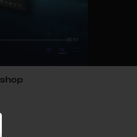
05:11
mute video
Subtitles
Fullscreen
oshop