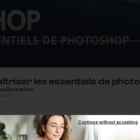
triser les essentiels de phot
sudformations
rmateur
e