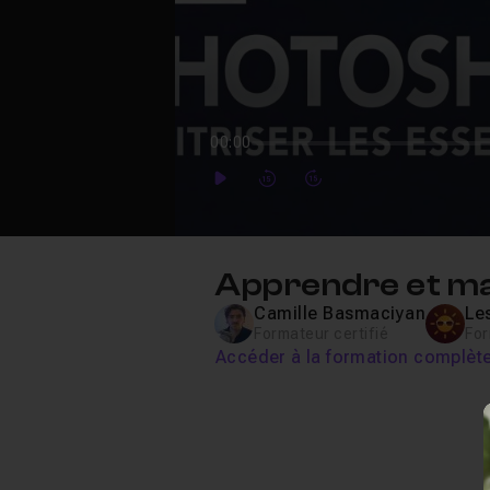
00:00
Play
Forward
Forward
Apprendre et maî
Camille Basmaciyan
Le
Formateur certifié
Fo
Accéder à la formation complèt