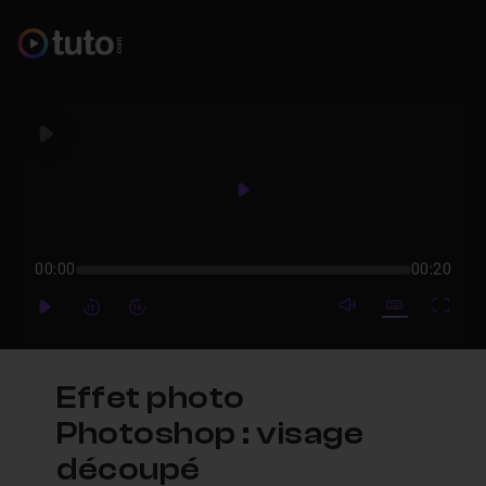
Play
Play
00:00
00:20
mute video
Subtitles
Full
Play
Forward
Forward
Effet photo
Photoshop : visage
découpé