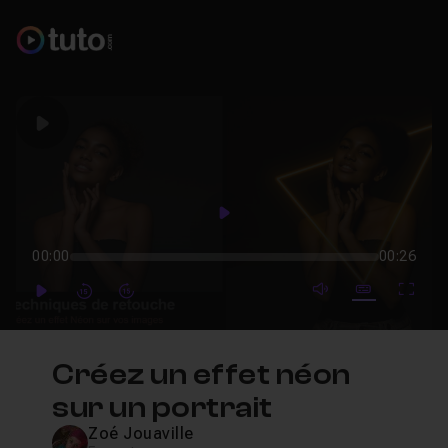
Play
Play
00:00
00:26
mute video
Subtitles
Full
Play
Forward
Forward
Créez un effet néon
sur un portrait
Zoé Jouaville