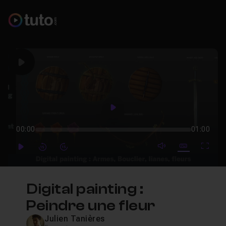
Play
Play
00:00
01:00
mute video
Subtitles
Full
Play
Forward
Forward
Digital painting :
Peindre une fleur
Julien Tanières