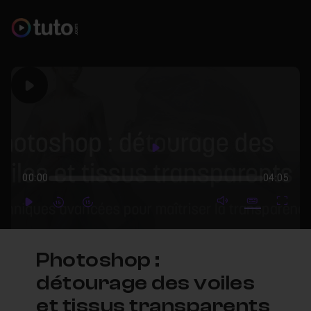
Play
Play
00:00
04:05
mute video
Subtitles
Full
Play
Forward
Forward
Photoshop :
détourage des voiles
et tissus transparents