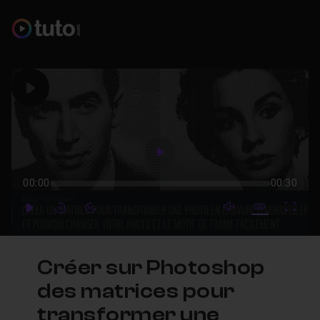
Play
Play
00:00
00:30
mute video
Subtitles
Full
Play
Forward
Forward
Créer sur Photoshop
des matrices pour
transformer une