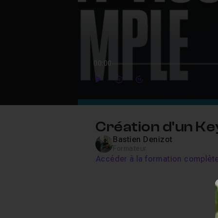
00:00
Play
Forward
Forward
Création d'un Ke
Bastien Denizot
Formateur
Accéder à la formation complèt