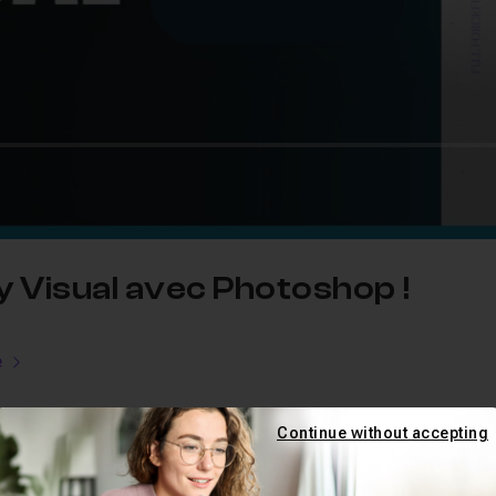
y Visual avec Photoshop !
e