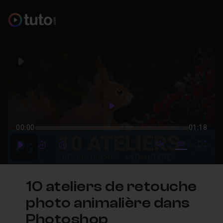
Play
Play
00:00
01:18
mute video
Subtitles
Full
Play
Forward
Forward
10 ateliers de retouche
photo animalière dans
Photoshop