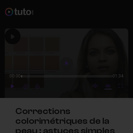
Play
Play
00:00
01:34
mute video
Subtitles
Full
Play
Forward
Forward
Corrections
colorimétriques de la
peau : astuces simples