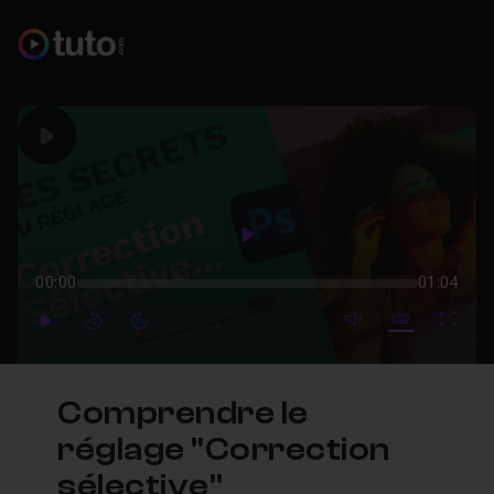
Play
Play
00:00
01:04
mute video
Subtitles
Full
Play
Forward
Forward
Comprendre le
réglage "Correction
sélective"