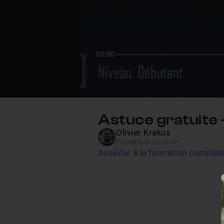
00:00
Play
Forward
Forward
Astuce gratuite -
Olivier Krakus
Formateur certifié
Accéder à la formation complèt