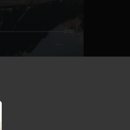
01:01
mute video
Subtitles
Fullscreen