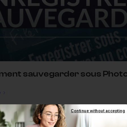
mment sauvegarder sous Phot
e