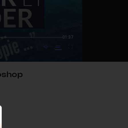
01:37
mute video
Subtitles
Fullscreen
oshop