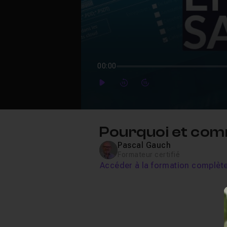
00:00
Play
Forward
Forward
Pourquoi et co
Pascal Gauch
Formateur certifié
Accéder à la formation complèt