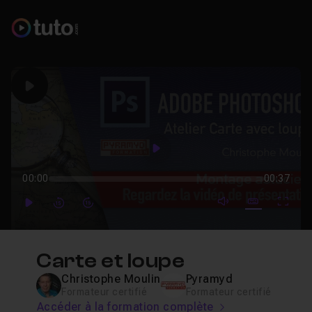
Play
Play
00:00
00:37
mute video
Subtitles
Full
Play
Forward
Forward
Carte et loupe
Christophe Moulin
Pyramyd
Formateur certifié
Formateur certifié
Accéder à la formation complète