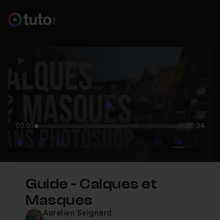
Play
Play
00:00
00:34
mute video
Subtitles
Full
Play
Forward
Forward
Guide - Calques et
Masques
Aurelien Seignard