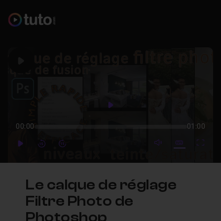
Play
Play
00:00
01:00
mute video
Subtitles
Full
Play
Forward
Forward
Le calque de réglage
Filtre Photo de
Photoshop