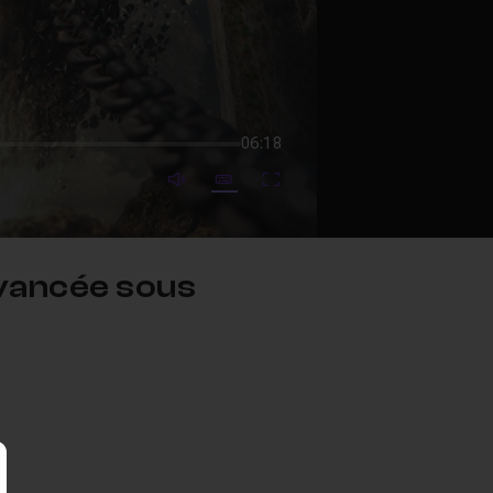
06:18
mute video
Subtitles
Fullscreen
Avancée sous