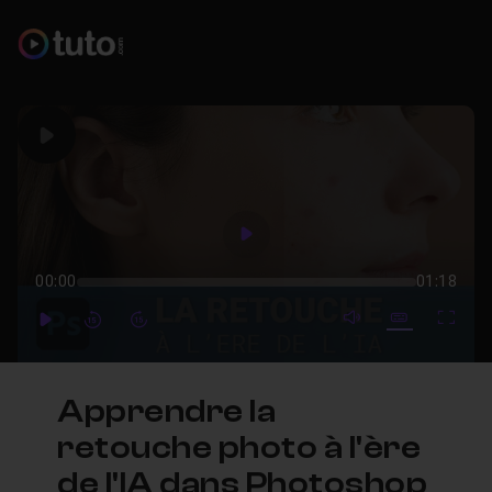
Play
Play
00:00
01:18
mute video
Subtitles
Full
Play
Forward
Forward
Apprendre la
retouche photo à l'ère
de l'IA dans Photoshop