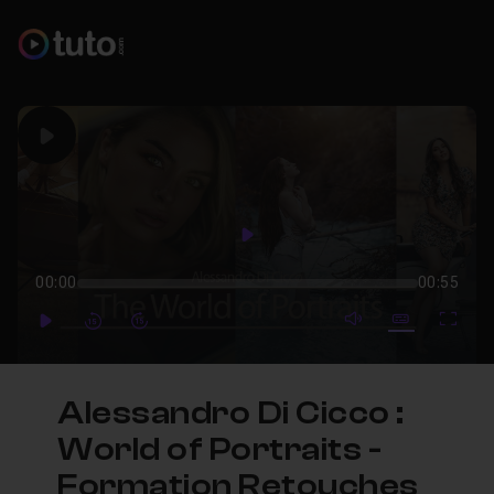
Play
Play
00:00
00:55
mute video
Subtitles
Full
Play
Forward
Forward
Alessandro Di Cicco :
World of Portraits -
Formation Retouches