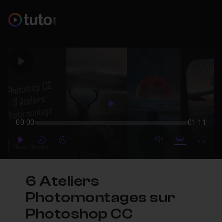
Play
Play
00:00
01:11
mute video
Subtitles
Full
Play
Forward
Forward
6 Ateliers
Photomontages sur
Photoshop CC