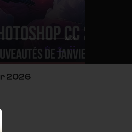
02:59
mute video
Subtitles
Fullscreen
er 2026