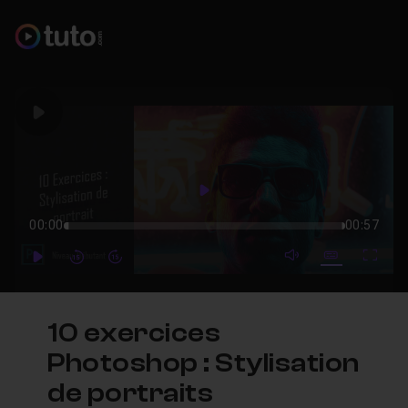
Play
Play
00:00
00:57
mute video
Subtitles
Full
Play
Forward
Forward
10 exercices
Photoshop : Stylisation
de portraits