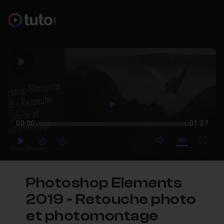
Play
Play
00:00
01:37
mute video
Subtitles
Full
Play
Forward
Forward
Photoshop Elements
2019 - Retouche photo
et photomontage