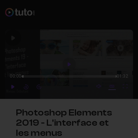
Play
Play
00:00
01:32
mute video
Subtitles
Full
Play
Forward
Forward
Photoshop Elements
2019 - L'interface et
les menus