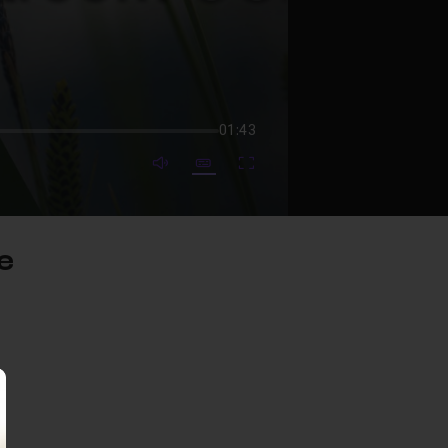
01:43
mute video
Subtitles
Fullscreen
e