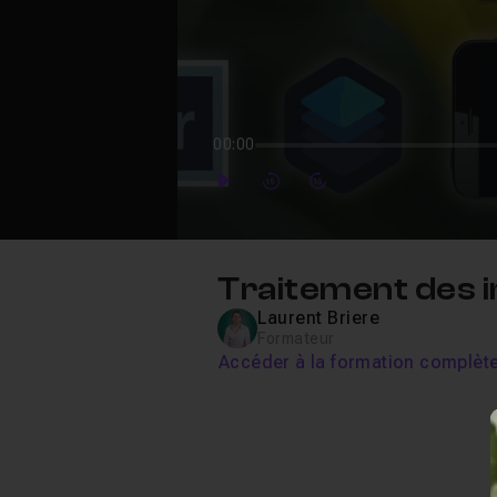
00:00
Play
Forward
Forward
Traitement des 
Laurent Briere
Formateur
Accéder à la formation complèt