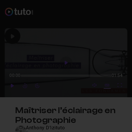
Play
Play
00:00
01:54
mute video
Subtitles
Full
Play
Forward
Forward
Maîtriser l’éclairage en
Photographie
Anthony D'izituto