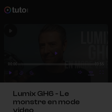
Play
Play
00:00
03:55
mute video
Subtitles
Full
Play
Forward
Forward
Lumix GH6 - Le
monstre en mode
video