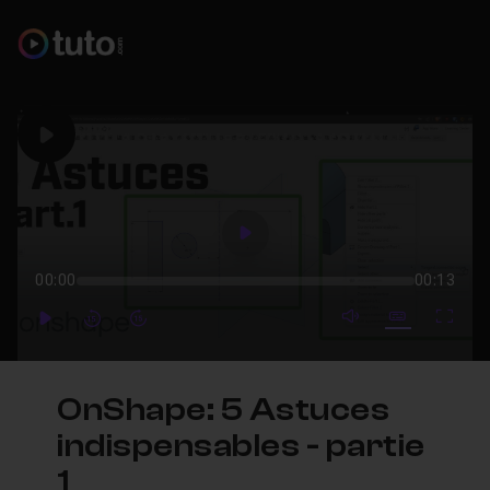
Play
Play
00:00
00:13
mute video
Subtitles
Full
Play
Forward
Forward
OnShape: 5 Astuces
indispensables - partie
1