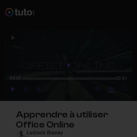
Play
Play
00:00
02:41
mute video
Subtitles
Full
Play
Forward
Forward
Apprendre à utiliser
Office Online
Ludovic Bianay