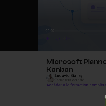
00:00
Play
Forward
Forward
Microsoft Planne
Kanban
Ludovic Bianay
Formateur certifié
Accéder à la formation complèt