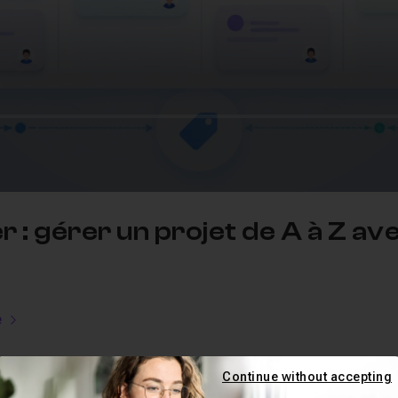
r : gérer un projet de A à Z a
e