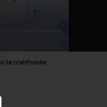
02:38
mute video
Subtitles
Fullscreen
vec la méthode