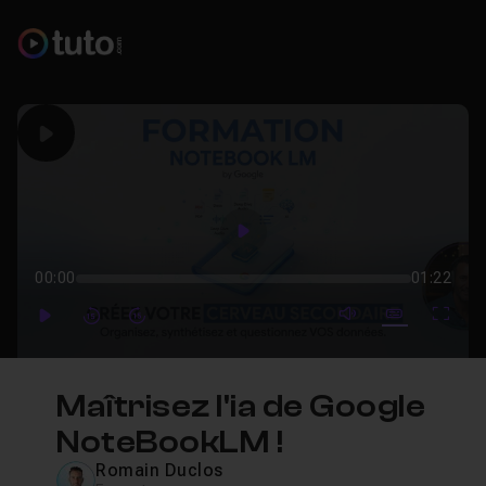
Play
Play
00:00
01:22
mute video
Subtitles
Full
Play
Forward
Forward
Maîtrisez l'ia de Google
NoteBookLM !
Romain Duclos