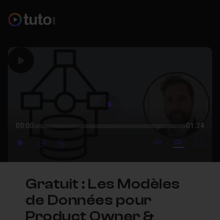
Play
Play
00:00
01:34
mute video
Subtitles
Full
Play
Forward
Forward
Gratuit : Les Modèles
de Données pour
Product Owner &