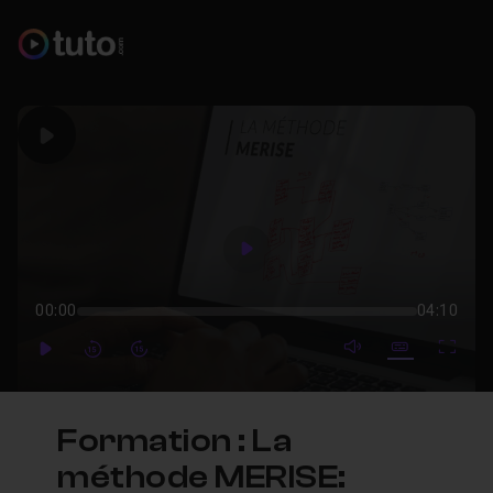
Play
Play
00:00
04:10
mute video
Subtitles
Full
Play
Forward
Forward
Formation : La
méthode MERISE: