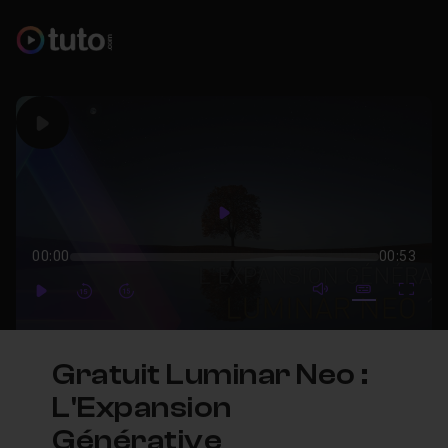
Play
Play
00:00
00:53
mute video
Subtitles
Full
Play
Forward
Forward
Gratuit Luminar Neo :
L'Expansion
Générative