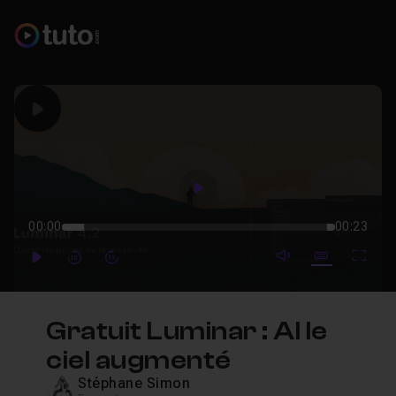
Play
Play
00:00
00:23
mute video
Subtitles
Full
Play
Forward
Forward
Gratuit Luminar : AI le
ciel augmenté
Stéphane Simon