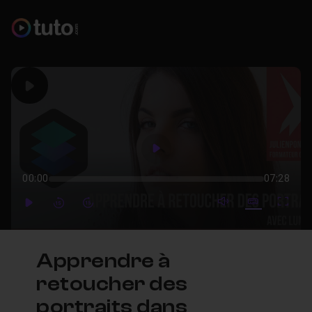
Play
Play
00:00
07:28
mute video
Subtitles
Full
Play
Forward
Forward
Apprendre à
retoucher des
portraits dans